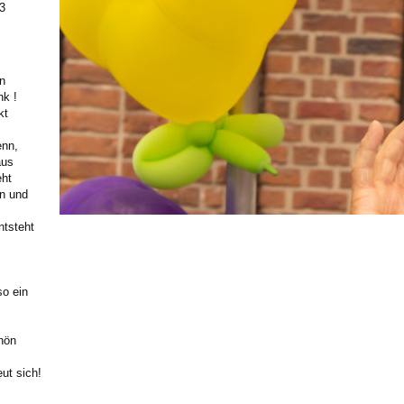
3
in
k !
kt
enn,
aus
eht
en und
ntsteht
so ein
hön
reut sich!