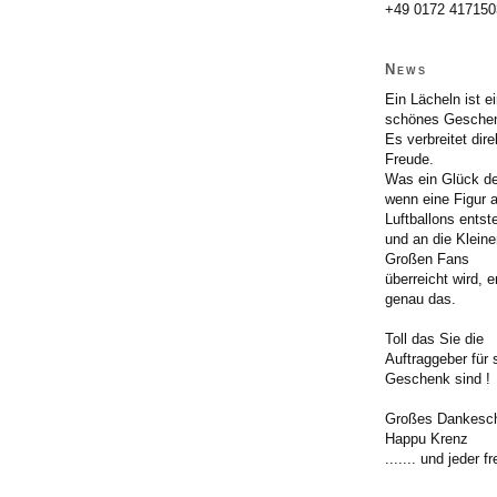
+49 0172 417150
News
Ein Lächeln ist e
schönes Geschen
Es verbreitet dire
Freude.
Was ein Glück d
wenn eine Figur 
Luftballons entst
und an die Klein
Großen Fans
überreicht wird, e
genau das.
Toll das Sie die
Auftraggeber für 
Geschenk sind !
Großes Dankesc
Happu Krenz
....... und jeder f