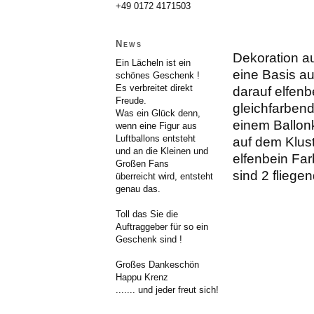
+49 0172 4171503
News
Dekoration au
Ein Lächeln ist ein
eine Basis a
schönes Geschenk !
Es verbreitet direkt
darauf elfenb
Freude.
gleichfarbend
Was ein Glück denn,
einem Ballon
wenn eine Figur aus
Luftballons entsteht
auf dem Klust
und an die Kleinen und
elfenbein Far
Großen Fans
sind 2 fliege
überreicht wird, entsteht
genau das.
Toll das Sie die
Auftraggeber für so ein
Geschenk sind !
Großes Dankeschön
Happu Krenz
....... und jeder freut sich!